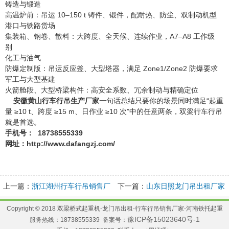
铸造与锻造
高温炉前：吊运 10–150 t 铸件、锻件，配耐热、防尘、双制动机型
港口与铁路货场
集装箱、钢卷、散料：大跨度、全天候、连续作业，A7–A8 工作级
别
化工与油气
防爆定制版：吊运反应釜、大型塔器，满足 Zone1/Zone2 防爆要求
军工与大型基建
火箭舱段、大型桥梁构件：高安全系数、冗余制动与精确定位
安徽黄山行车行吊生产厂家
一句话总结只要你的场景同时满足“起重
量 ≥10 t、跨度 ≥15 m、日作业 ≥10 次”中的任意两条，双梁行车行吊
就是首选。
手机号： 18738555339
网址：http://www.dafangzj.com/
上一篇：
浙江湖州行车行吊销售厂
下一篇：
山东日照龙门吊出租厂家
家双梁起重机结构组成
港口起重机高频率作业必选配置
Copyright © 2018 双梁桥式起重机-龙门吊出租-行车行吊销售厂家-河南铁托起重
豫ICP备15023640号-1
服务热线：18738555339 备案号：