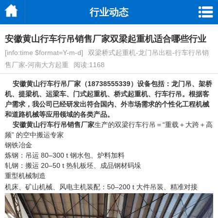
行业动态
安徽黄山行车行吊销售厂家双梁起重机适合哪些行业
[info:time $format=Y-m-d]
双梁桥式起重机-龙门吊出租-行车行吊销
售厂家-河南大方起重
阅读:1168
安徽黄山行车行吊厂家
（18738555339）设备包括：龙门吊、架桥
机、提梁机、运梁车、门式起重机、桥式起重机、行车行吊。根据客
户需求，我公司已经研发出符合国内、外市场需求的个性化工程机械
和道路机械等应用领域的各类产品。
安徽黄山行车行吊销售厂家
生产的双梁行车行吊＝“重载＋大跨＋高
频” 的空中搬运专家
钢铁冶金
炼钢：吊运 80–300 t 钢水包、炉料加料
轧钢：搬运 20–50 t 热轧板坯、成品钢材码垛
重型机械制造
机床、矿山机械、风电主机装配：50–200 t 大件吊装、精准对接