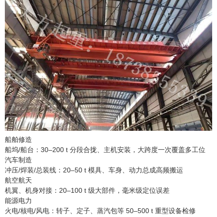
船舶修造
船坞/船台：30–200 t 分段合拢、主机安装，大跨度一次覆盖多工位
汽车制造
冲压/焊装/总装线：20–50 t 模具、车身、动力总成高频搬运
航空航天
机翼、机身对接：20–100 t 级大部件，毫米级定位误差
能源电力
火电/核电/风电：转子、定子、蒸汽包等 50–500 t 重型设备检修