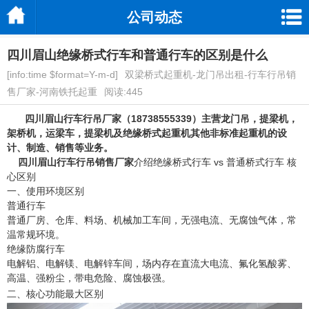
公司动态
四川眉山绝缘桥式行车和普通行车的区别是什么
[info:time $format=Y-m-d]
双梁桥式起重机-龙门吊出租-行车行吊销
售厂家-河南铁托起重
阅读:445
四川眉山行车行吊厂家
（18738555339）主营龙门吊，提梁机，
架桥机，运梁车，提梁机及绝缘桥式起重机其他非标准起重机的设
计、制造、销售等业务。
四川眉山行车行吊销售厂家
介绍绝缘桥式行车 vs 普通桥式行车 核
心区别
一、使用环境区别
普通行车
普通厂房、仓库、料场、机械加工车间，无强电流、无腐蚀气体，常
温常规环境。
绝缘防腐行车
电解铝、电解镁、电解锌车间，场内存在直流大电流、氟化氢酸雾、
高温、强粉尘，带电危险、腐蚀极强。
二、核心功能最大区别