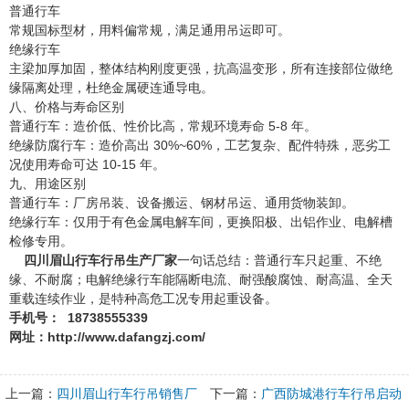
普通行车
常规国标型材，用料偏常规，满足通用吊运即可。
绝缘行车
主梁加厚加固，整体结构刚度更强，抗高温变形，所有连接部位做绝
缘隔离处理，杜绝金属硬连通导电。
八、价格与寿命区别
普通行车：造价低、性价比高，常规环境寿命 5-8 年。
绝缘防腐行车：造价高出 30%~60%，工艺复杂、配件特殊，恶劣工
况使用寿命可达 10-15 年。
九、用途区别
普通行车：厂房吊装、设备搬运、钢材吊运、通用货物装卸。
绝缘行车：仅用于有色金属电解车间，更换阳极、出铝作业、电解槽
检修专用。
四川眉山行车行吊生产厂家
一句话总结：普通行车只起重、不绝
缘、不耐腐；电解绝缘行车能隔断电流、耐强酸腐蚀、耐高温、全天
重载连续作业，是特种高危工况专用起重设备。
手机号： 18738555339
网址：http://www.dafangzj.com/
上一篇：
四川眉山行车行吊销售厂
下一篇：
广西防城港行车行吊启动