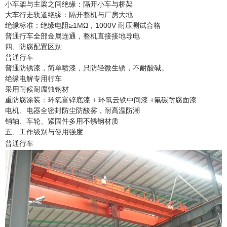
小车架与主梁之间绝缘：隔开小车与桥架
大车行走轨道绝缘：隔开整机与厂房大地
绝缘标准：绝缘电阻≥1MΩ，1000V 耐压测试合格
普通行车全部金属连通，整机直接接地导电
四、防腐配置区别
普通行车
普通防锈漆，简单喷漆，只防轻微生锈，不耐酸碱。
绝缘电解专用行车
采用耐候耐腐蚀钢材
重防腐涂装：环氧富锌底漆 + 环氧云铁中间漆 +氟碳耐腐面漆
电机、电器全密封防尘防酸雾，耐高温防潮
销轴、车轮、紧固件多用不锈钢材质
五、工作级别与使用强度
普通行车